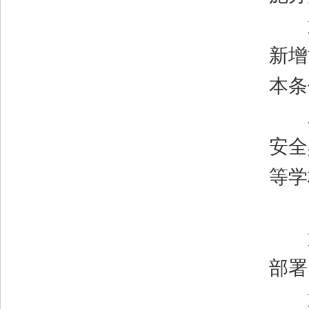
第
新增
本条
对
安全
等学
第
部署
第