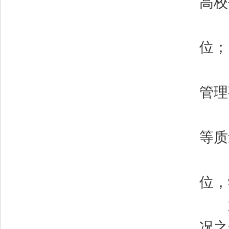
高校
（
位；
（
管理
（
等质
（
位，
第
况之