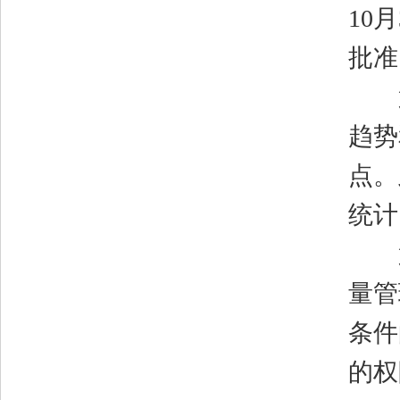
10
月
批准
第
趋势
点。
统计
第
量管
条件
的权