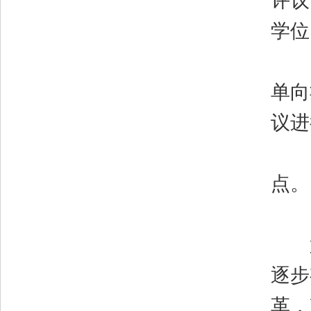
评议
学位
（
单向
议进
（
点。
第
逐步
革，