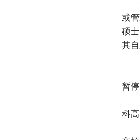
第
或管
硕士
其自
第
暂停
（
科高
（