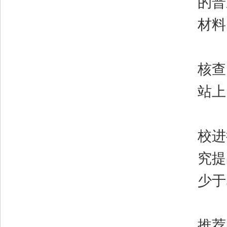
的普
材料
（
核查
站上
（
校进
究提
少于
（
推荐