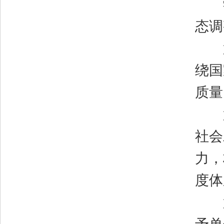
学
态调
第
绕国
质量
第
社会
力，
度体
第