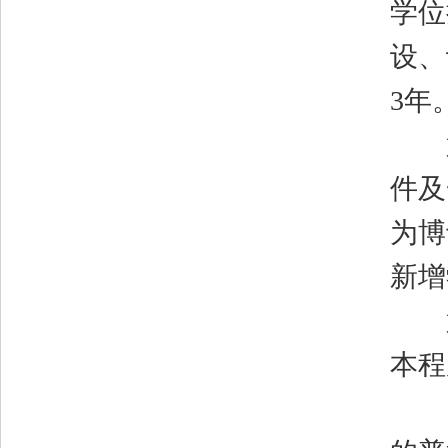
学位
设、
3
年
第
件及
为博
新增
第
本程
（