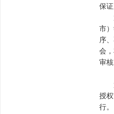
保证
第
市）
序、
会，
审核
第
授权
行。