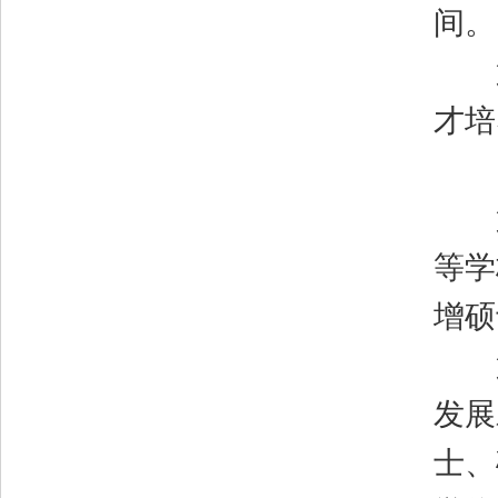
间。
第
才培
第
等学
增硕
第
发展
士、