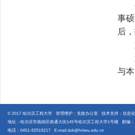
各
事硕
后，
第
第
与本
© 2017 哈尔滨工程大学 管理维护：党政办公室 技术支持：信息
地址：哈尔滨市南岗区南通大街145号哈尔滨工程大学1号楼 邮编：15
电话：0451-82519217 E-mail:dzb@hrbeu.edu.cn