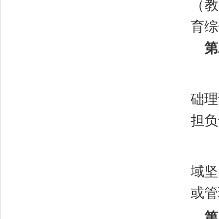
（教
育综
第
础理
担负
域坚
或管
第