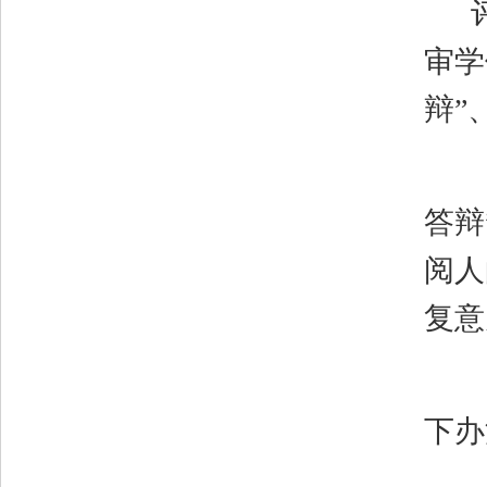
审学
辩”
答辩
阅人
复意
下办