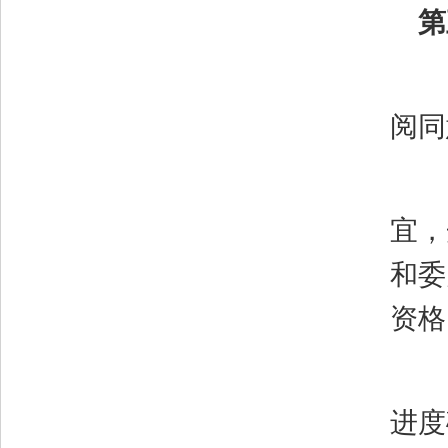
第
阅同
宜，
和委
资格
进度