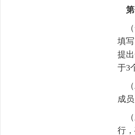
第
（
填写
提出
于
3
（
成员
（
行，